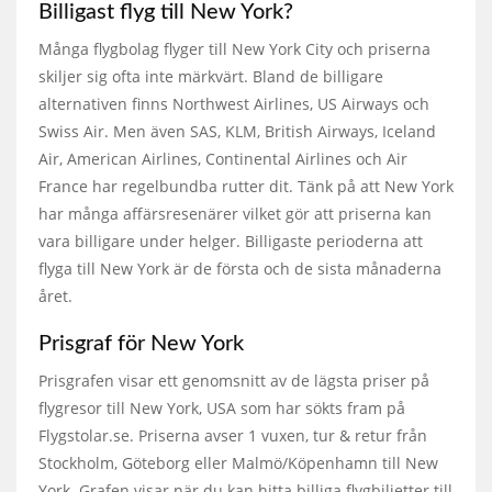
Billigast flyg till New York?
Många flygbolag flyger till New York City och priserna
skiljer sig ofta inte märkvärt. Bland de billigare
alternativen finns Northwest Airlines, US Airways och
Swiss Air. Men även SAS, KLM, British Airways, Iceland
Air, American Airlines, Continental Airlines och Air
France har regelbundba rutter dit. Tänk på att New York
har många affärsresenärer vilket gör att priserna kan
vara billigare under helger. Billigaste perioderna att
flyga till New York är de första och de sista månaderna
året.
Prisgraf för New York
Prisgrafen visar ett genomsnitt av de lägsta priser på
flygresor till New York, USA som har sökts fram på
Flygstolar.se. Priserna avser 1 vuxen, tur & retur från
Stockholm, Göteborg eller Malmö/Köpenhamn till New
York. Grafen visar när du kan hitta billiga flygbiljetter till