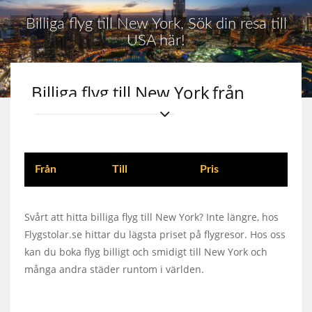
Billiga flyg till New York, Sök din resa till
USA här!
Billiga flyg till New York
från
Från
Till
Pris
Svårt att hitta billiga flyg till New York? Inte längre, hos
Flygstolar.se hittar du lägsta priset på flygresor. Hos oss
kan du boka flyg billigt och smidigt till New York och
många andra städer runtom i världen.