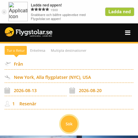
Tur o Retur
Enkelresa
Multipla destinationer
Resenär
Sök