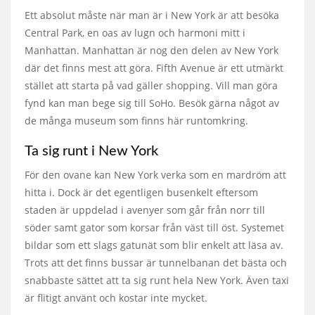
Ett absolut måste när man är i New York är att besöka
Central Park, en oas av lugn och harmoni mitt i
Manhattan. Manhattan är nog den delen av New York
där det finns mest att göra. Fifth Avenue är ett utmärkt
stället att starta på vad gäller shopping. Vill man göra
fynd kan man bege sig till SoHo. Besök gärna något av
de många museum som finns här runtomkring.
Ta sig runt i New York
För den ovane kan New York verka som en mardröm att
hitta i. Dock är det egentligen busenkelt eftersom
staden är uppdelad i avenyer som går från norr till
söder samt gator som korsar från väst till öst. Systemet
bildar som ett slags gatunät som blir enkelt att läsa av.
Trots att det finns bussar är tunnelbanan det bästa och
snabbaste sättet att ta sig runt hela New York. Även taxi
är flitigt använt och kostar inte mycket.