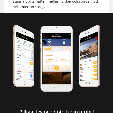
Stanna borta natten mellan lördag och söndag, och
helst mer än 5 dagar.
Billiga flyg och hotell i din mobil!